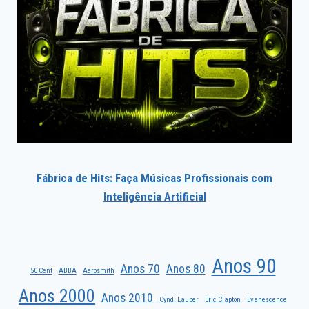
Fábrica de Hits: Faça Músicas Profissionais com
Inteligência Artificial
Anos 90
Anos 70
Anos 80
50 Cent
ABBA
Aerosmith
Anos 2000
Anos 2010
Cyndi Lauper
Eric Clapton
Evanescence