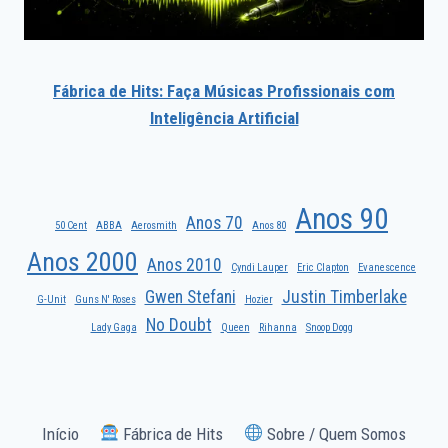
Fábrica de Hits: Faça Músicas Profissionais com
Inteligência Artificial
Anos 90
Anos 70
50 Cent
ABBA
Aerosmith
Anos 80
Anos 2000
Anos 2010
Cyndi Lauper
Eric Clapton
Evanescence
Gwen Stefani
Justin Timberlake
G-Unit
Guns N' Roses
Hozier
No Doubt
Lady Gaga
Queen
Rihanna
Snoop Dogg
Início
Fábrica de Hits
Sobre / Quem Somos