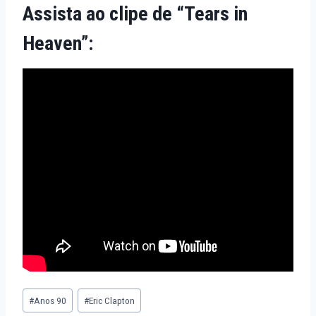
Assista ao clipe de “Tears in
Heaven”:
Tags
#
Anos 90
#
Eric Clapton
do